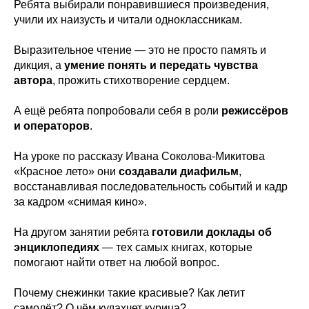
Ребята выбирали понравившиеся произведения,
учили их наизусть и читали одноклассникам.
Выразительное чтение — это не просто память и
дикция, а
умение понять и передать чувства
автора
, прожить стихотворение сердцем.
А ещё ребята попробовали себя в роли
режиссёров
и операторов
.
На уроке по рассказу Ивана Соколова-Микитова
«Красное лето» они
создавали диафильм
,
восстанавливая последовательность событий и кадр
за кадром «снимая кино».
На другом занятии ребята
готовили доклады об
энциклопедиях
— тех самых книгах, которые
помогают найти ответ на любой вопрос.
Почему снежинки такие красивые? Как летит
самолёт? О чём кудахчет курица?