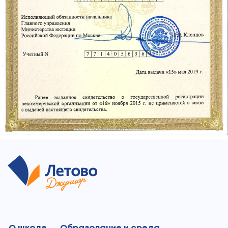
О школе
Образование и среда
Поступление
Кампус
Команда
Обработка перс. данных
Политика конфиденциальности
+7 495 198 14 44
+7 980 150 98 00
+7 925 753 80 75
junior@letovo.ru
Россия, Москва, Раменский бульвар, д. 1А стр. 1