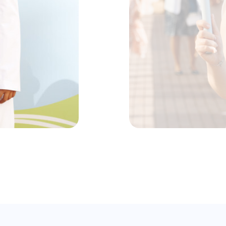
Поступление
Кампус
Команда
льности
Обработка перс. данных