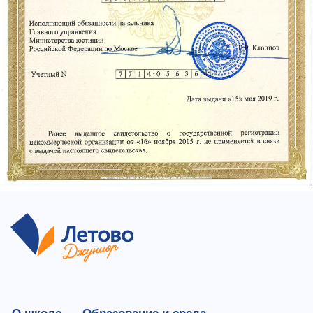
О школе
Образование и среда
Поступление
Кампус
Команда
Обработка перс. данных
Политика конфиденциальности
+7 495 198 14 44
+7 980 150 98 00
+7 925 753 80 75
junior@letovo.ru
Россия, Москва, Раменский бульвар, д. 1А стр. 1